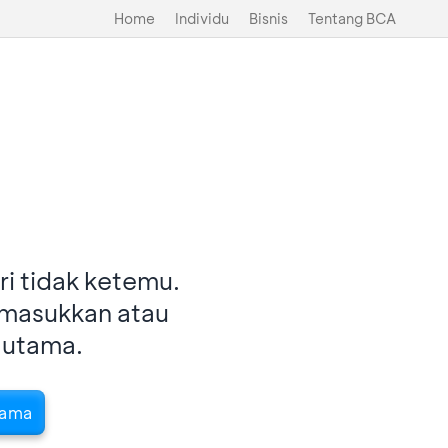
Home
Individu
Bisnis
Tentang BCA
i tidak ketemu.
imasukkan atau
 utama.
tama