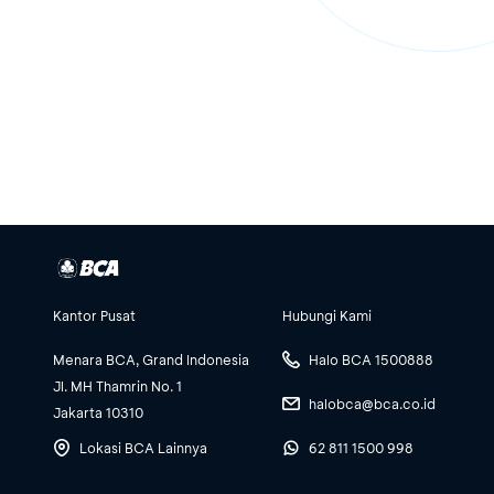
Kantor Pusat
Hubungi Kami
Menara BCA, Grand Indonesia
Halo BCA 1500888
Jl. MH Thamrin No. 1
halobca@bca.co.id
Jakarta 10310
Lokasi BCA Lainnya
62 811 1500 998