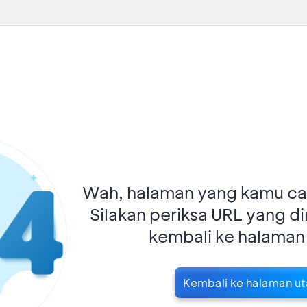
Wah, halaman yang kamu car
Silakan periksa URL yang d
kembali ke halaman
Kembali ke halaman u