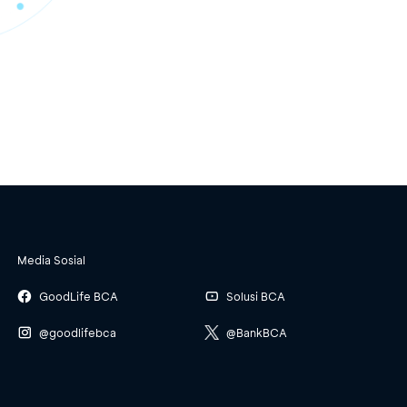
Media Sosial
GoodLife BCA
Solusi BCA
@goodlifebca
@BankBCA