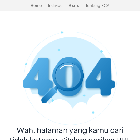
Home
Individu
Bisnis
Tentang BCA
Wah, halaman yang kamu cari
tidak ketemu. Silakan periksa URL