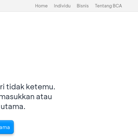
Home
Individu
Bisnis
Tentang BCA
i tidak ketemu.
imasukkan atau
 utama.
tama