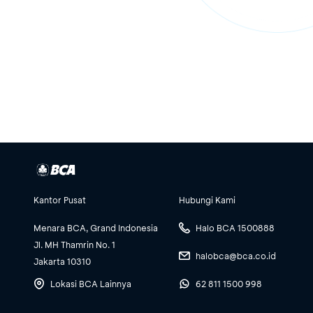
Kantor Pusat
Hubungi Kami
Menara BCA, Grand Indonesia
Halo BCA 1500888
Jl. MH Thamrin No. 1
halobca@bca.co.id
Jakarta 10310
Lokasi BCA Lainnya
62 811 1500 998