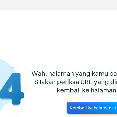
Wah, halaman yang kamu car
Silakan periksa URL yang d
kembali ke halaman
Kembali ke halaman u