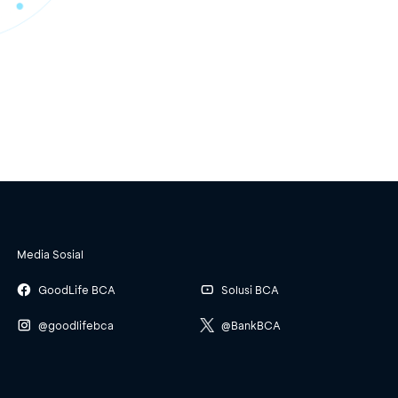
Media Sosial
GoodLife BCA
Solusi BCA
@goodlifebca
@BankBCA