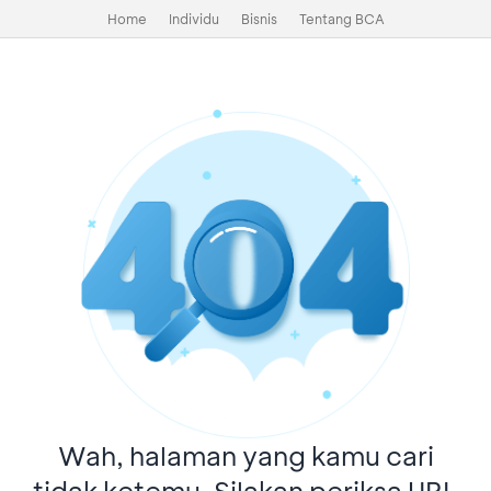
Home
Individu
Bisnis
Tentang BCA
Wah, halaman yang kamu cari
tidak ketemu. Silakan periksa URL