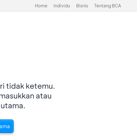
Home
Individu
Bisnis
Tentang BCA
i tidak ketemu.
imasukkan atau
 utama.
tama