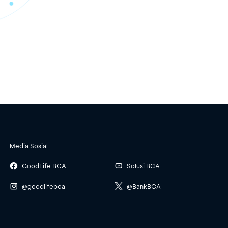
Media Sosial
GoodLife BCA
Solusi BCA
@goodlifebca
@BankBCA