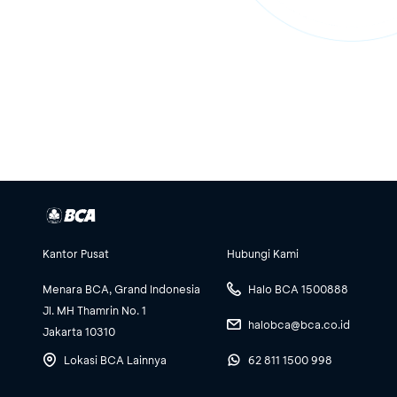
Kantor Pusat
Hubungi Kami
Menara BCA, Grand Indonesia
Halo BCA 1500888
Jl. MH Thamrin No. 1
halobca@bca.co.id
Jakarta 10310
Lokasi BCA Lainnya
62 811 1500 998