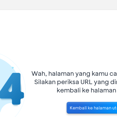
Wah, halaman yang kamu car
Silakan periksa URL yang d
kembali ke halaman
Kembali ke halaman u