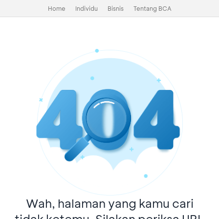
Home
Individu
Bisnis
Tentang BCA
Wah, halaman yang kamu cari
tidak ketemu. Silakan periksa URL