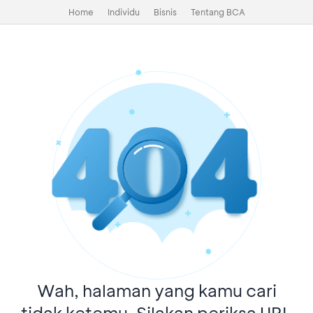
Home
Individu
Bisnis
Tentang BCA
Wah, halaman yang kamu cari
tidak ketemu. Silakan periksa URL