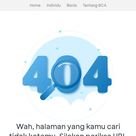
Home
Individu
Bisnis
Tentang BCA
Wah, halaman yang kamu cari
tidak ketemu. Silakan periksa URL