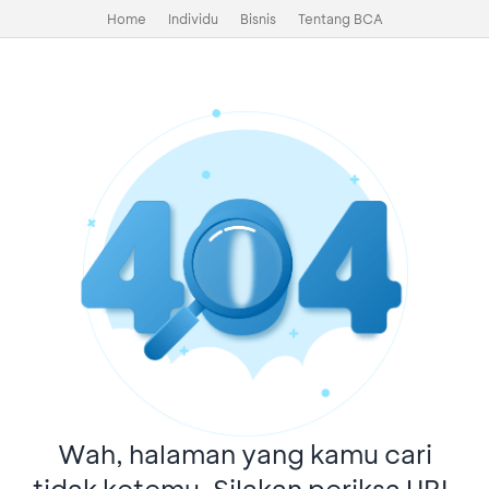
Home
Individu
Bisnis
Tentang BCA
Wah, halaman yang kamu cari
tidak ketemu. Silakan periksa URL