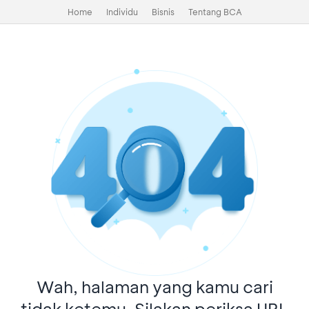
Home
Individu
Bisnis
Tentang BCA
Wah, halaman yang kamu cari
tidak ketemu. Silakan periksa URL