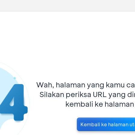
Wah, halaman yang kamu car
Silakan periksa URL yang d
kembali ke halaman
Kembali ke halaman u