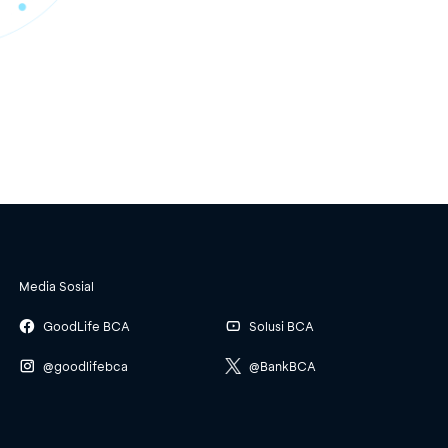
Media Sosial
GoodLife BCA
Solusi BCA
@goodlifebca
@BankBCA