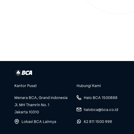
Kantor Pusat
Hubungi Kami
Menara BCA, Grand Indonesia
Halo BCA 1500888
Jl. MH Thamrin No. 1
halobca@bca.co.id
Jakarta 10310
Lokasi BCA Lainnya
62 811 1500 998