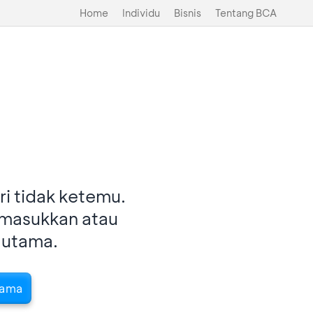
Home
Individu
Bisnis
Tentang BCA
i tidak ketemu.
imasukkan atau
 utama.
tama