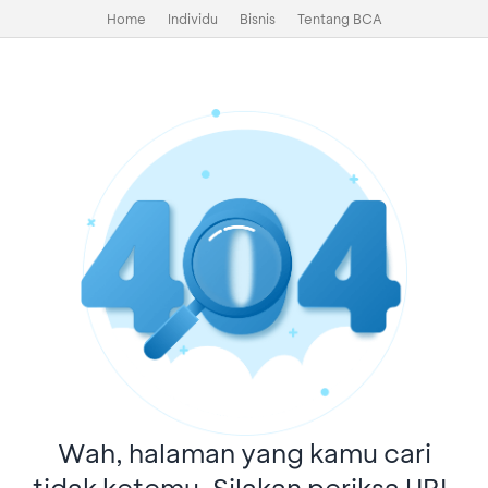
Home
Individu
Bisnis
Tentang BCA
Wah, halaman yang kamu cari
tidak ketemu. Silakan periksa URL