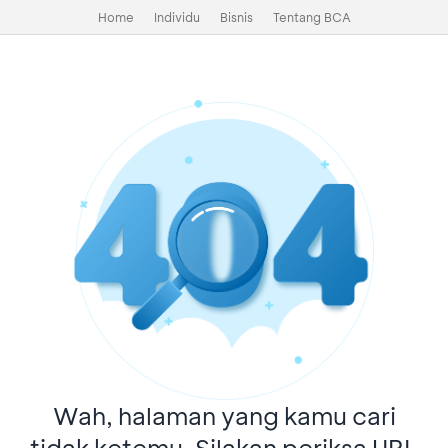
Home
Individu
Bisnis
Tentang BCA
Wah, halaman yang kamu cari
tidak ketemu. Silakan periksa URL