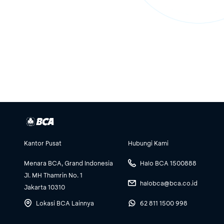
Kantor Pusat
Hubungi Kami
Menara BCA, Grand Indonesia
Halo BCA 1500888
Jl. MH Thamrin No. 1
halobca@bca.co.id
Jakarta 10310
Lokasi BCA Lainnya
62 811 1500 998