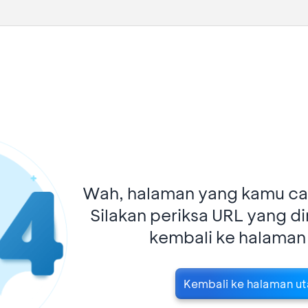
Wah, halaman yang kamu car
Silakan periksa URL yang d
kembali ke halaman
Kembali ke halaman u