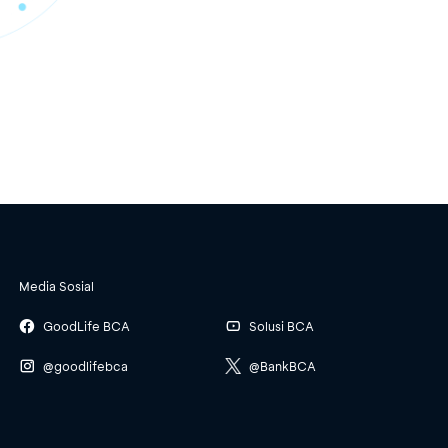
Media Sosial
GoodLife BCA
Solusi BCA
@goodlifebca
@BankBCA