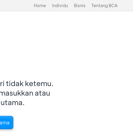
Home
Individu
Bisnis
Tentang BCA
i tidak ketemu.
imasukkan atau
 utama.
tama