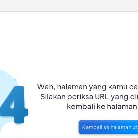
Wah, halaman yang kamu car
Silakan periksa URL yang d
kembali ke halaman
Kembali ke halaman u