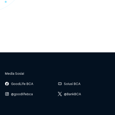
Media Sosial
GoodLife BCA
Solusi BCA
@goodlifebca
@BankBCA