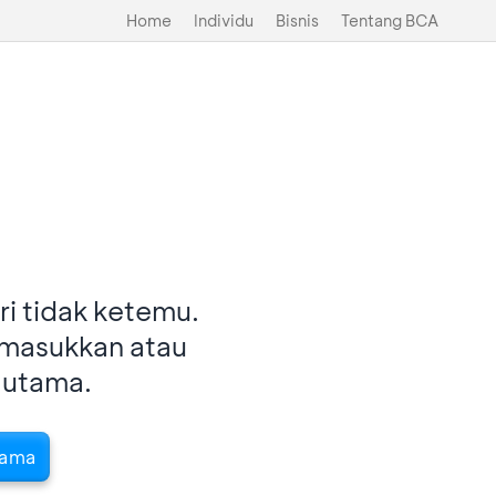
Home
Individu
Bisnis
Tentang BCA
i tidak ketemu.
imasukkan atau
 utama.
tama