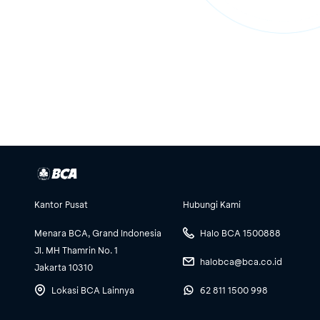
Kantor Pusat
Hubungi Kami
Menara BCA, Grand Indonesia
Halo BCA 1500888
Jl. MH Thamrin No. 1
halobca@bca.co.id
Jakarta 10310
Lokasi BCA Lainnya
62 811 1500 998