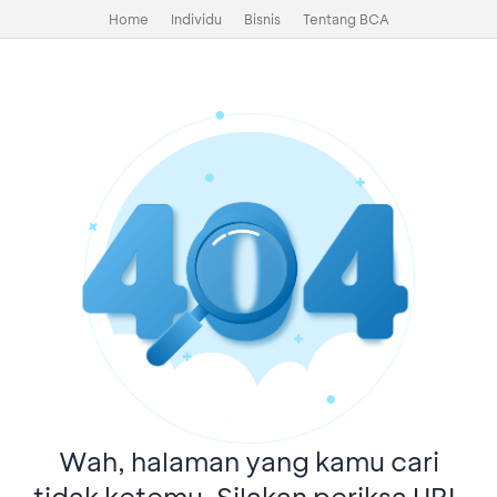
Home
Individu
Bisnis
Tentang BCA
Wah, halaman yang kamu cari
tidak ketemu. Silakan periksa URL