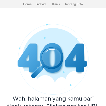
Home
Individu
Bisnis
Tentang BCA
Wah, halaman yang kamu cari
tidak ketemu. Silakan periksa URL