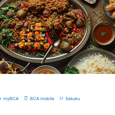
myBCA
BCA mobile
Sakuku