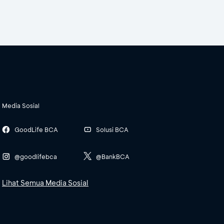
Media Sosial
GoodLife BCA
Solusi BCA
@goodlifebca
@BankBCA
Lihat Semua Media Sosial