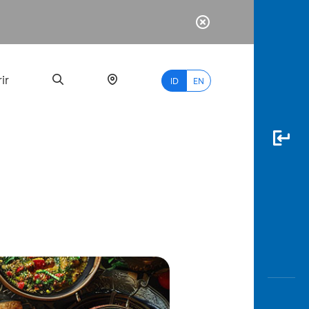
ir
ID
EN
PALING
BANYAK
DICARI
myBCA
Paylate