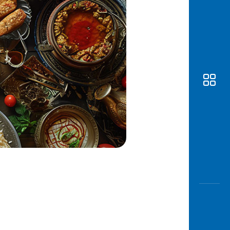
Awas
Modus
Buka
Rekeni
Tahapa
Edukati