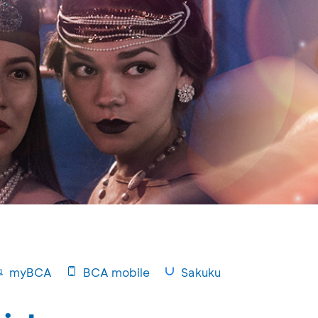
myBCA
BCA mobile
Sakuku