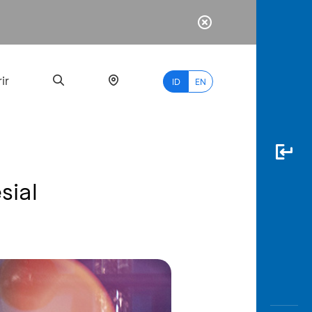
ir
ID
EN
sial
PALING
BANYAK
DICARI