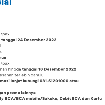
ial
t/pax
l
tanggal 24 Desember 2022
l
bu
hun
t/pax
anan hingga
tanggal 18 Desember 2022
sanan terlebih dahulu
masi lanjut hubungi 031.51201000 atau
gan promo lainnya
My BCA/BCA mobile/Sakuku, Debit BCA dan Kartu