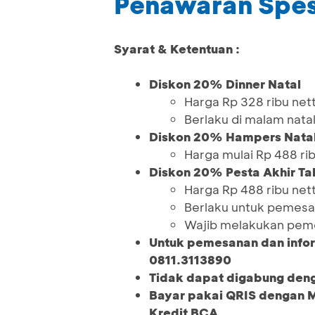
Penawaran Spes
Syarat & Ketentuan :
Diskon 20% Dinner Natal
Harga Rp 328 ribu net
Berlaku di malam nata
Diskon 20% Hampers Nata
Harga mulai Rp 488 ri
Diskon 20% Pesta Akhir Ta
Harga Rp 488 ribu net
Berlaku untuk pemes
Wajib melakukan peme
Untuk pemesanan dan infor
0811.3113890
Tidak dapat digabung den
Bayar pakai QRIS dengan 
Kredit BCA