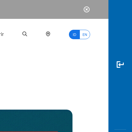
ir
ID
EN
PALING
BANYAK
DICARI
myBCA
Paylate