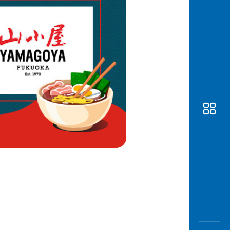
Awas
Modus
Buka
Rekeni
Tahapa
Edukati