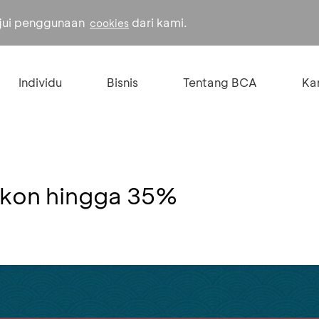
ujui penggunaan
dari kami.
cookies
Individu
Bisnis
Tentang BCA
Kar
skon hingga 35%