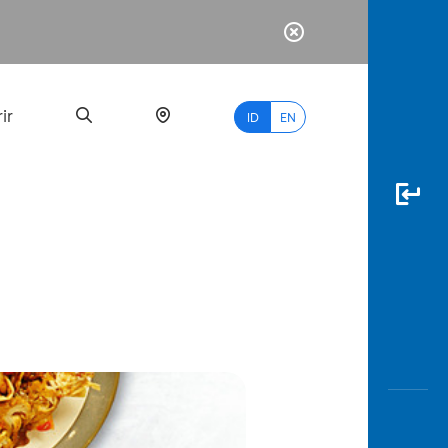
ir
ID
EN
PALING
BANYAK
DICARI
myBCA
Paylate