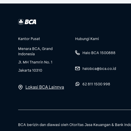
Kantor Pusat
Hubungi Kami
Menara BCA, Grand
Halo BCA 1500888
Indonesia
Jl. MH Thamrin No. 1
halobca@bca.co.id
Jakarta 10310
62 811 1500 998
Lokasi BCA Lainnya
BCA berizin dan diawasi oleh Otoritas Jasa Keuangan & Bank Ind