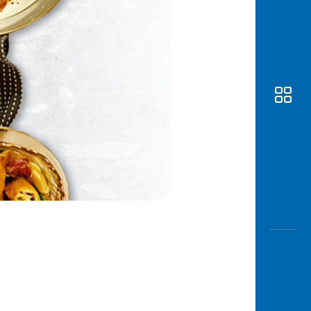
Awas
Modus
Buka
Rekeni
Tahapa
Edukati