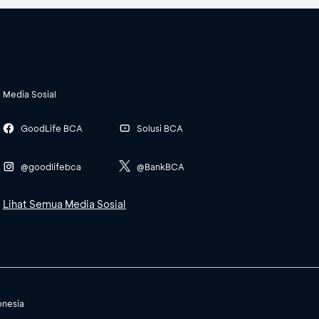
Media Sosial
GoodLife BCA
Solusi BCA
@goodlifebca
@BankBCA
Lihat Semua Media Sosial
onesia