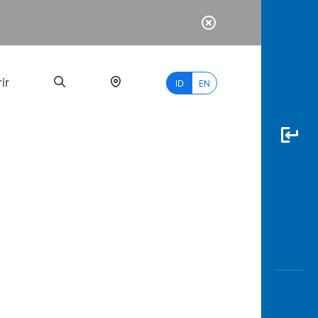
ir
ID
EN
PALING
BANYAK
DICARI
myBCA
Paylate