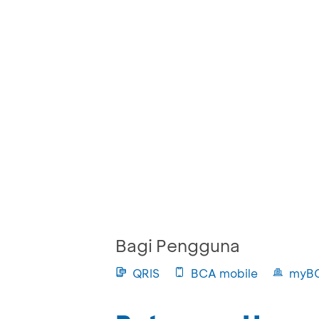
Bagi Pengguna
QRIS
BCA mobile
myB