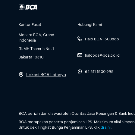
Kantor Pusat
Hubungi Kami
Menara BCA, Grand
Halo BCA 1500888
Indonesia
Jl. MH Thamrin No. 1
halobca@bca.co.id
Jakarta 10310
62 811 1500 998
Lokasi BCA Lainnya
BCA berizin dan diawasi oleh Otoritas Jasa Keuangan & Bank Ind
BCA merupakan peserta penjaminan LPS. Maksimum nilai simpanan
Untuk cek Tingkat Bunga Penjaminan LPS, klik
di sini
.