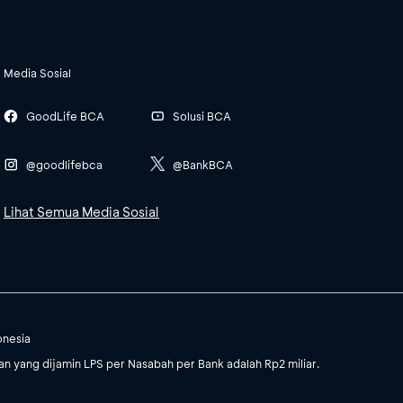
Media Sosial
GoodLife BCA
Solusi BCA
@goodlifebca
@BankBCA
Lihat Semua Media Sosial
onesia
 yang dijamin LPS per Nasabah per Bank adalah Rp2 miliar.