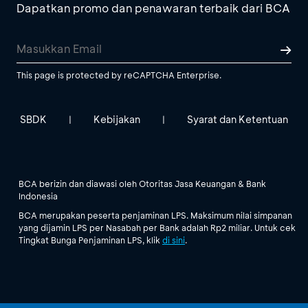
Dapatkan promo dan penawaran terbaik dari BCA
This page is protected by reCAPTCHA Enterprise.
SBDK
Kebijakan
Syarat dan Ketentuan
|
|
BCA berizin dan diawasi oleh Otoritas Jasa Keuangan & Bank
Indonesia
BCA merupakan peserta penjaminan LPS. Maksimum nilai simpanan
yang dijamin LPS per Nasabah per Bank adalah Rp2 miliar. Untuk cek
Tingkat Bunga Penjaminan LPS, klik
di sini
.