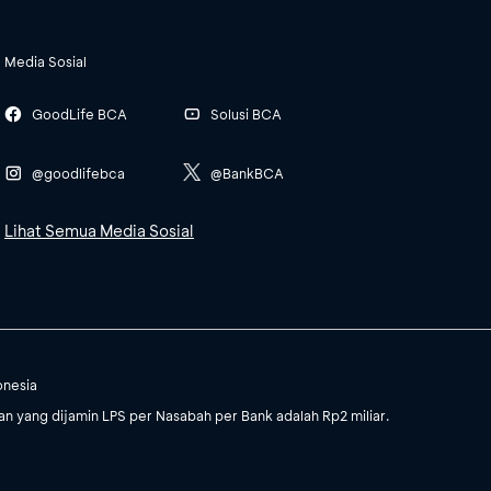
Media Sosial
GoodLife BCA
Solusi BCA
@goodlifebca
@BankBCA
Lihat Semua Media Sosial
onesia
 yang dijamin LPS per Nasabah per Bank adalah Rp2 miliar.