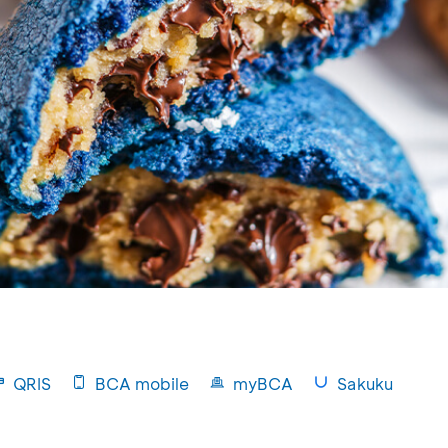
QRIS
BCA mobile
myBCA
Sakuku