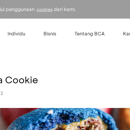
ujui penggunaan
dari kami.
cookies
Individu
Bisnis
Tentang BCA
Kar
a Cookie
22