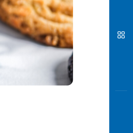
Awas
Modus
Buka
Rekeni
Tahapa
Edukati