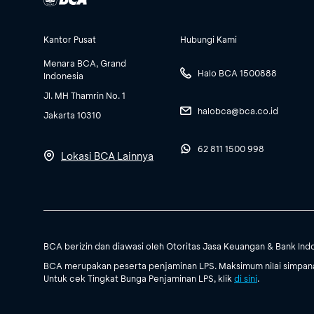
Kantor Pusat
Hubungi Kami
Menara BCA, Grand
Halo BCA 1500888
Indonesia
Jl. MH Thamrin No. 1
halobca@bca.co.id
Jakarta 10310
62 811 1500 998
Lokasi BCA Lainnya
BCA berizin dan diawasi oleh Otoritas Jasa Keuangan & Bank Ind
BCA merupakan peserta penjaminan LPS. Maksimum nilai simpanan
Untuk cek Tingkat Bunga Penjaminan LPS, klik
di sini
.