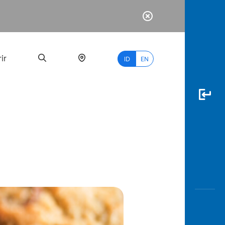
ir
ID
EN
PALING
BANYAK
DICARI
myBCA
Paylate