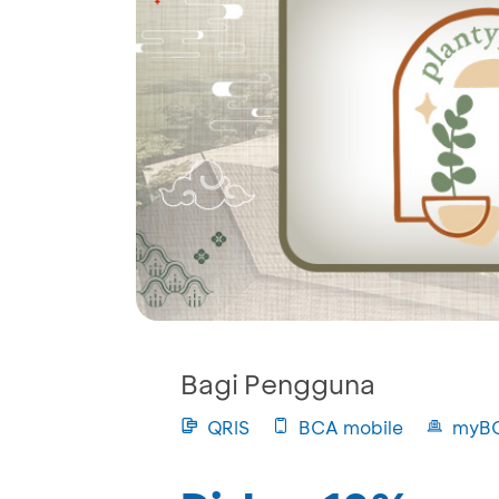
Bagi Pengguna
QRIS
BCA mobile
myB