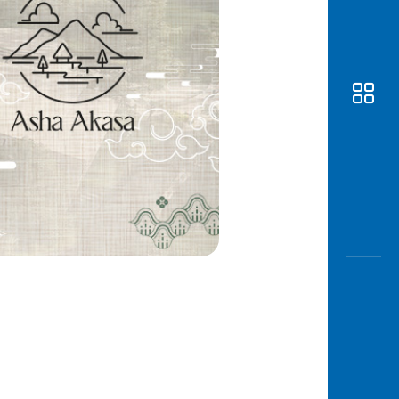
Awas
Modus
Buka
Rekeni
Tahapa
Edukati