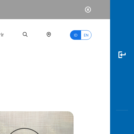
ir
ID
EN
PALING
BANYAK
DICARI
myBCA
Paylate