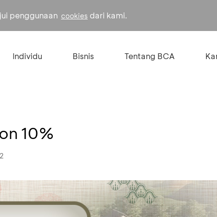
ujui penggunaan
dari kami.
cookies
Individu
Bisnis
Tentang BCA
Kar
kon 10%
22