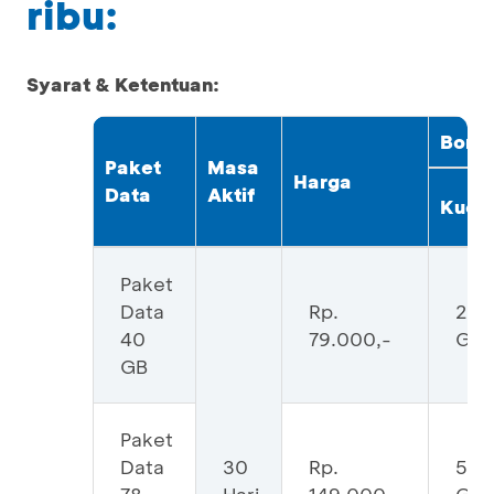
ribu:
Syarat & Ketentuan:
Bonu
Paket
Masa
Harga
Data
Aktif
Kuot
Paket
Data
Rp.
2
40
79.000,-
GB
GB
Paket
Data
30
Rp.
5