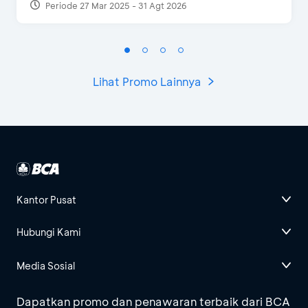
Periode 27 Mar 2025 - 31 Agt 2026
Lihat Promo Lainnya
Kantor Pusat
Hubungi Kami
Media Sosial
Dapatkan promo dan penawaran terbaik dari BCA