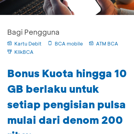
Bagi Pengguna
Kartu Debit
BCA mobile
ATM BCA
KlikBCA
Bonus Kuota hingga 10
GB berlaku untuk
setiap pengisian pulsa
mulai dari denom 200