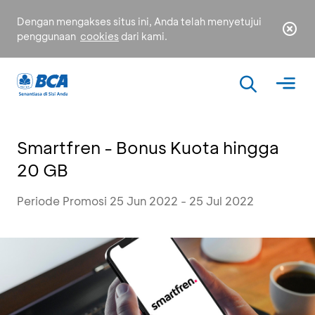
Dengan mengakses situs ini, Anda telah menyetujui
penggunaan
cookies
dari kami.
Smartfren - Bonus Kuota hingga
20 GB
Periode Promosi 25 Jun 2022 - 25 Jul 2022