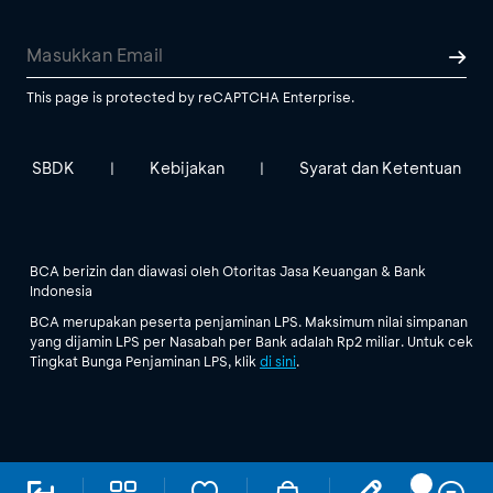
This page is protected by reCAPTCHA Enterprise.
SBDK
Kebijakan
Syarat dan Ketentuan
|
|
BCA berizin dan diawasi oleh Otoritas Jasa Keuangan & Bank
Indonesia
BCA merupakan peserta penjaminan LPS. Maksimum nilai simpanan
yang dijamin LPS per Nasabah per Bank adalah Rp2 miliar. Untuk cek
Tingkat Bunga Penjaminan LPS, klik
di sini
.