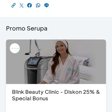
Promo Serupa
Blink Beauty Clinic - Diskon 25% &
Special Bonus