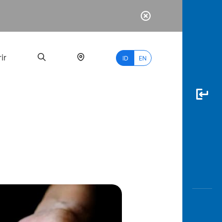
ir
ID
EN
PALING
BANYAK
DICARI
myBCA
Paylate