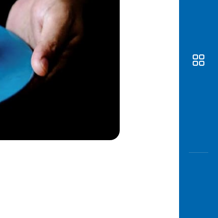
Awas
Modus
Buka
Rekeni
Tahapa
Edukati