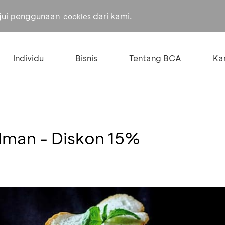
ujui penggunaan
dari kami.
cookies
Individu
Bisnis
Tentang BCA
Kar
Alman - Diskon 15%