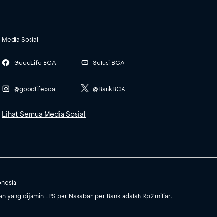
Media Sosial
GoodLife BCA
Solusi BCA
@goodlifebca
@BankBCA
Lihat Semua Media Sosial
onesia
 yang dijamin LPS per Nasabah per Bank adalah Rp2 miliar.