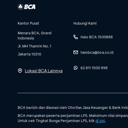
Kantor Pusat
Hubungi Kami
Menara BCA, Grand
Halo BCA 1500888
Indonesia
Jl. MH Thamrin No. 1
halobca@bca.co.id
Jakarta 10310
62 811 1500 998
Lokasi BCA Lainnya
BCA berizin dan diawasi oleh Otoritas Jasa Keuangan & Bank Ind
BCA merupakan peserta penjaminan LPS. Maksimum nilai simpanan
Untuk cek Tingkat Bunga Penjaminan LPS, klik
di sini
.