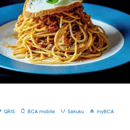
QRIS
BCA mobile
Sakuku
myBCA