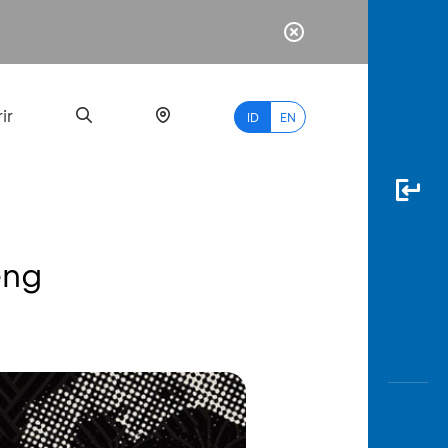
ir
ID
EN
eng
PALING
BANYAK
DICARI
myBCA
Paylate