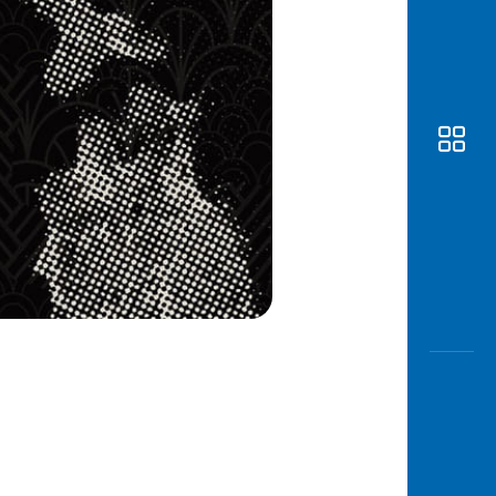
Awas
Modus
Buka
Rekeni
Tahapa
Edukati