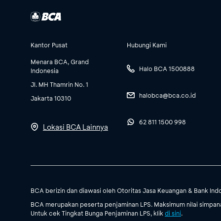
Kantor Pusat
Hubungi Kami
Menara BCA, Grand
Halo BCA 1500888
Indonesia
Jl. MH Thamrin No. 1
halobca@bca.co.id
Jakarta 10310
62 811 1500 998
Lokasi BCA Lainnya
BCA berizin dan diawasi oleh Otoritas Jasa Keuangan & Bank Ind
BCA merupakan peserta penjaminan LPS. Maksimum nilai simpanan
Untuk cek Tingkat Bunga Penjaminan LPS, klik
di sini
.