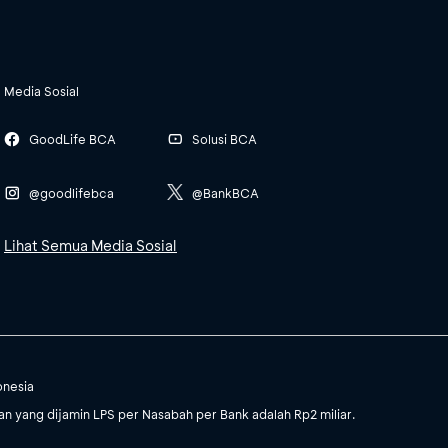
Media Sosial
GoodLife BCA
Solusi BCA
@goodlifebca
@BankBCA
Lihat Semua Media Sosial
onesia
 yang dijamin LPS per Nasabah per Bank adalah Rp2 miliar.