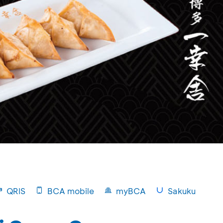
QRIS
BCA mobile
myBCA
Sakuku