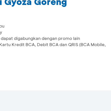
si Gyoza Goreng
ibu
ay
ak dapat digabungkan dengan promo lain
 Kartu Kredit BCA, Debit BCA dan QRIS (BCA Mobile,