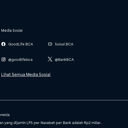
Media Sosial
GoodLife BCA
Solusi BCA
@goodlifebca
@BankBCA
Lihat Semua Media Sosial
onesia
 yang dijamin LPS per Nasabah per Bank adalah Rp2 miliar.