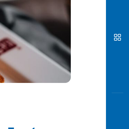
Awas
Modus
Buka
Rekeni
Tahapa
Edukati