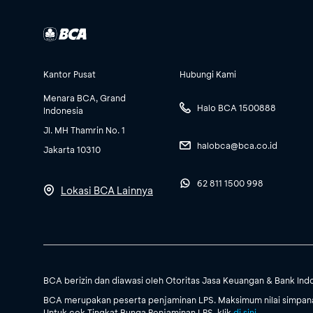
Kantor Pusat
Hubungi Kami
Menara BCA, Grand
Halo BCA 1500888
Indonesia
Jl. MH Thamrin No. 1
halobca@bca.co.id
Jakarta 10310
62 811 1500 998
Lokasi BCA Lainnya
BCA berizin dan diawasi oleh Otoritas Jasa Keuangan & Bank Ind
BCA merupakan peserta penjaminan LPS. Maksimum nilai simpanan
Untuk cek Tingkat Bunga Penjaminan LPS, klik
di sini
.