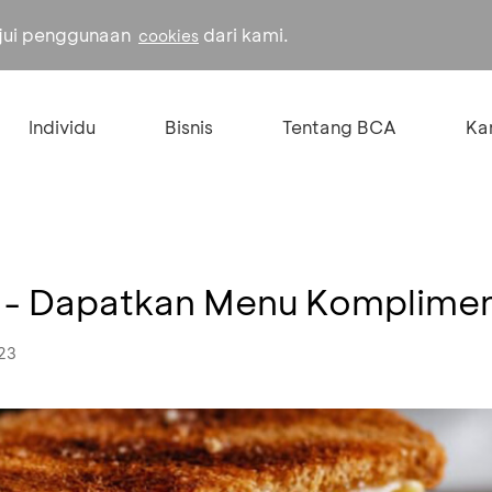
ujui penggunaan
dari kami.
cookies
Individu
Bisnis
Tentang BCA
Kar
t - Dapatkan Menu Komplime
023