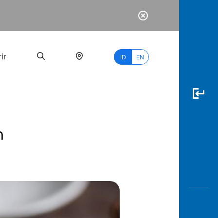
ir
ID
EN
n
PALING
BANYAK
DICARI
myBCA
Paylate