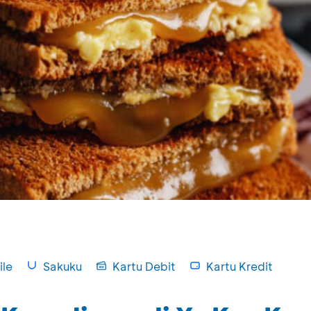
le
Sakuku
Kartu Debit
Kartu Kredit