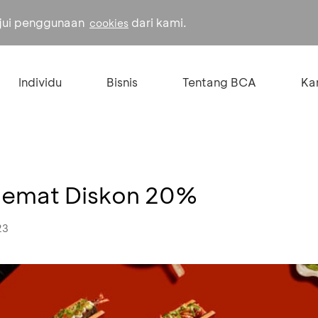
ujui penggunaan
dari kami.
cookies
Individu
Bisnis
Tentang BCA
Kar
Hemat Diskon 20%
23