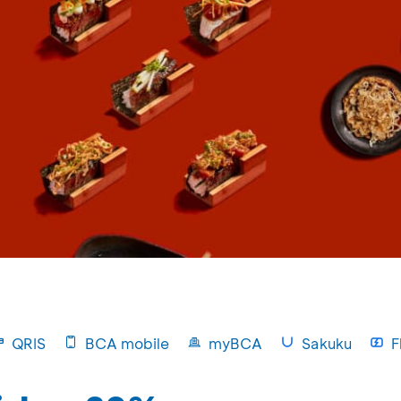
QRIS
BCA mobile
myBCA
Sakuku
F