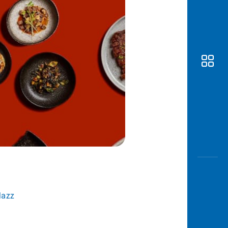
Awas
Modus
Buka
Rekeni
Tahapa
Edukati
lazz