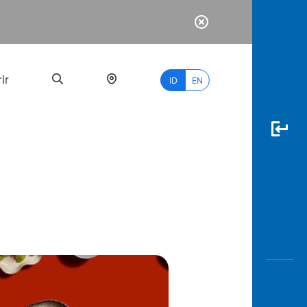
ir
ID
EN
PALING
BANYAK
DICARI
myBCA
Paylate