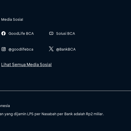
Media Sosial
GoodLife BCA
Solusi BCA
@goodlifebca
@BankBCA
Lihat Semua Media Sosial
onesia
 yang dijamin LPS per Nasabah per Bank adalah Rp2 miliar.