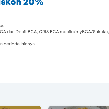
iskon 20%
ibu
t BCA dan Debit BCA, QRIS BCA mobile/myBCA/Sakuku,
n periode lainnya