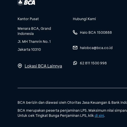
Kantor Pusat
Hubungi Kami
Menara BCA, Grand
Halo BCA 1500888
Indonesia
Jl. MH Thamrin No. 1
halobca@bca.co.id
Jakarta 10310
62 811 1500 998
Lokasi BCA Lainnya
BCA berizin dan diawasi oleh Otoritas Jasa Keuangan & Bank Ind
BCA merupakan peserta penjaminan LPS. Maksimum nilai simpanan
Untuk cek Tingkat Bunga Penjaminan LPS, klik
di sini
.