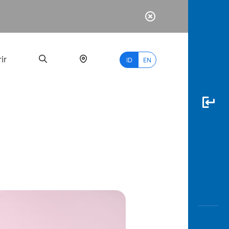
ir
ID
EN
PALING
BANYAK
DICARI
myBCA
Paylate