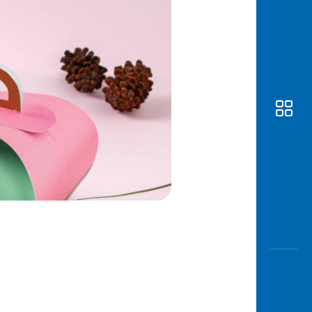
Awas
Modus
Buka
Rekeni
Tahapa
Edukati