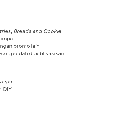
stries, Breads and Cookie
tempat
ngan promo lain
yang sudah dipublikasikan
 Nayan
 DIY