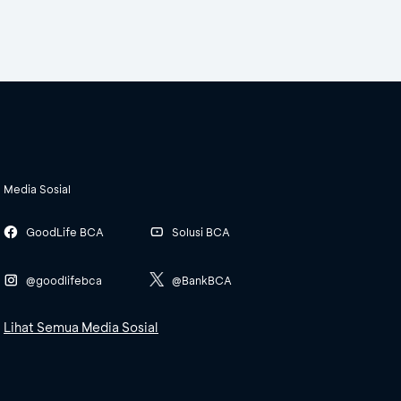
Media Sosial
GoodLife BCA
Solusi BCA
@goodlifebca
@BankBCA
Lihat Semua Media Sosial