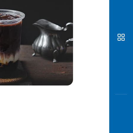
Awas
Modus
Buka
Rekeni
Tahapa
Edukati