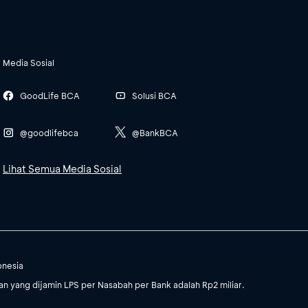
Media Sosial
GoodLife BCA
Solusi BCA
@goodlifebca
@BankBCA
Lihat Semua Media Sosial
onesia
 yang dijamin LPS per Nasabah per Bank adalah Rp2 miliar.