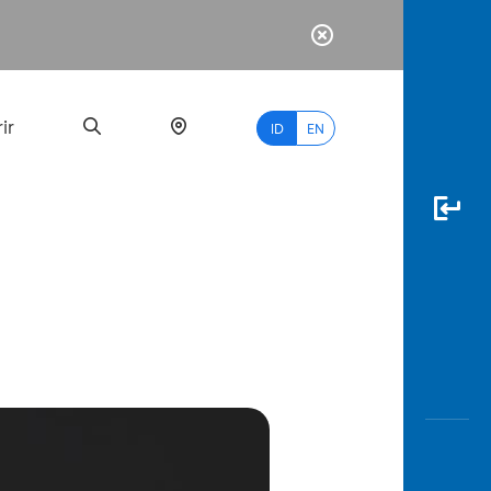
ir
ID
EN
PALING
BANYAK
DICARI
myBCA
Paylate