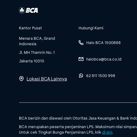
Kantor Pusat
Hubungi Kami
Menara BCA, Grand
Halo BCA 1500888
Indonesia
Jl. MH Thamrin No. 1
halobca@bca.co.id
Jakarta 10310
62 811 1500 998
Lokasi BCA Lainnya
BCA berizin dan diawasi oleh Otoritas Jasa Keuangan & Bank Ind
BCA merupakan peserta penjaminan LPS. Maksimum nilai simpanan
Untuk cek Tingkat Bunga Penjaminan LPS, klik
di sini
.