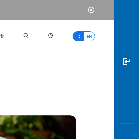
ir
ID
EN
PALING
BANYAK
DICARI
myBCA
Paylate