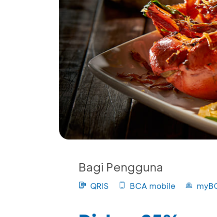
Bagi Pengguna
QRIS
BCA mobile
myB