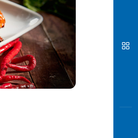
Awas
Modus
Buka
Rekeni
Tahapa
Edukati