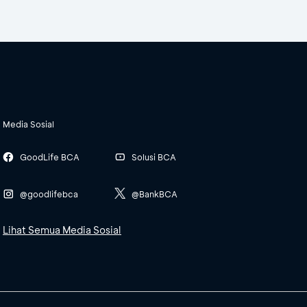
Media Sosial
GoodLife BCA
Solusi BCA
@goodlifebca
@BankBCA
Lihat Semua Media Sosial