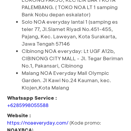
PALEMBANG. ( TOKO NOA LT 1 samping
Bank Nobu depan eskalator)
Solo NOA everyday lantai 1 (samping es
teler 77, Jl.Slamet Riyadi No.451-455,
Pajang, Kec. Laweyan, Kota Surakarta,
Jawa Tengah 57146
Cibinong NOA everyday: Lt UGF A12b,
CIBINONG CITY MALL - Jl. Tegar Beriman
No.1, Pakansari, Cibinong
Malang NOA Everyday Mall Olympic
Garden. Jl Kawi No.24 Kauman, kec.
Klojen,Kota Malang
Whatsapp Service :
+6285998055588
Website :
https://noaeveryday.com/
(Kode promo:
NOAXBCA
)