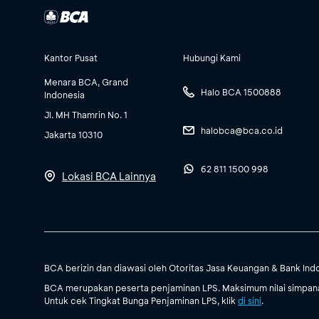
Kantor Pusat
Hubungi Kami
Menara BCA, Grand
Halo BCA 1500888
Indonesia
Jl. MH Thamrin No. 1
halobca@bca.co.id
Jakarta 10310
62 811 1500 998
Lokasi BCA Lainnya
BCA berizin dan diawasi oleh Otoritas Jasa Keuangan & Bank Ind
BCA merupakan peserta penjaminan LPS. Maksimum nilai simpanan
Untuk cek Tingkat Bunga Penjaminan LPS, klik
di sini
.