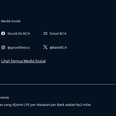
Media Sosial
GoodLife BCA
Solusi BCA
@goodlifebca
@BankBCA
Lihat Semua Media Sosial
onesia
 yang dijamin LPS per Nasabah per Bank adalah Rp2 miliar.