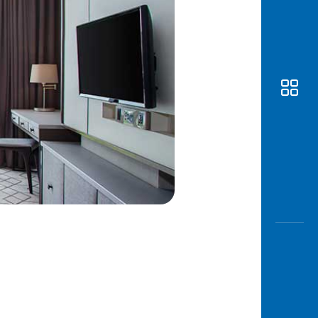
Awas
Modus
Buka
Rekeni
Tahapa
Edukati