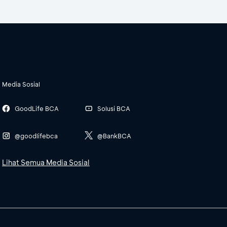
Media Sosial
GoodLife BCA
Solusi BCA
@goodlifebca
@BankBCA
Lihat Semua Media Sosial