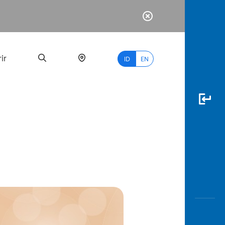
ir
ID
EN
PALING
BANYAK
DICARI
myBCA
Paylate