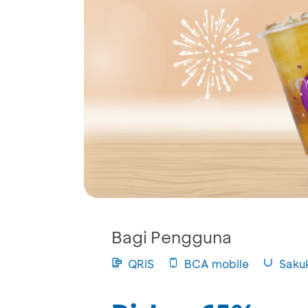
Bagi Pengguna
QRIS
BCA mobile
Saku