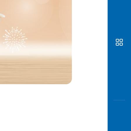
Awas
Modus
Buka
Rekeni
Tahapa
Edukati