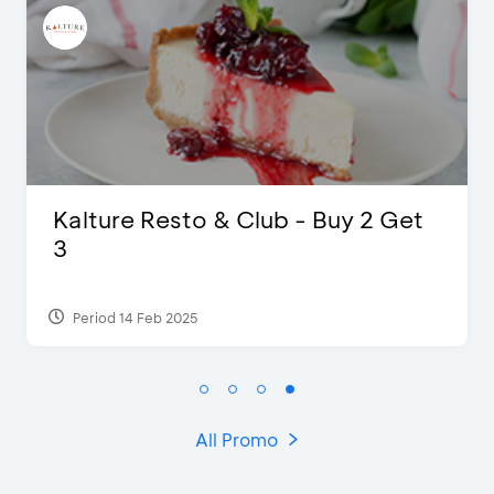
Get
D’Cost - Discount 50% Food &
Extra 2 Beverages
Period 17 Sep 2023
All Promo