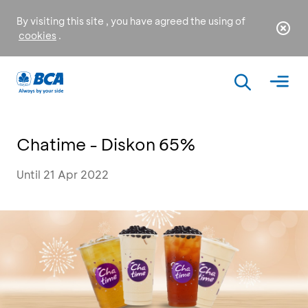
By visiting this site , you have agreed the using of
cookies
.
Chatime - Diskon 65%
Until 21 Apr 2022