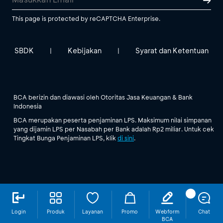
This page is protected by reCAPTCHA Enterprise.
SBDK
Kebijakan
Syarat dan Ketentuan
|
|
BCA berizin dan diawasi oleh Otoritas Jasa Keuangan & Bank
Indonesia
BCA merupakan peserta penjaminan LPS. Maksimum nilai simpanan
yang dijamin LPS per Nasabah per Bank adalah Rp2 miliar. Untuk cek
Tingkat Bunga Penjaminan LPS, klik
di sini
.
Login
Produk
Layanan
Promo
Webform
Chat
BCA