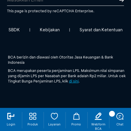
This page is protected by reCAPTCHA Enterprise.
SBDK
Kebijakan
Syarat dan Ketentuan
|
|
BCA berizin dan diawasi oleh Otoritas Jasa Keuangan & Bank
Indonesia
BCA merupakan peserta penjaminan LPS. Maksimum nilai simpanan
yang dijamin LPS per Nasabah per Bank adalah Rp2 miliar. Untuk cek
Tingkat Bunga Penjaminan LPS, klik
di sini
.
Login
Produk
Layanan
Promo
Webform
Chat
BCA