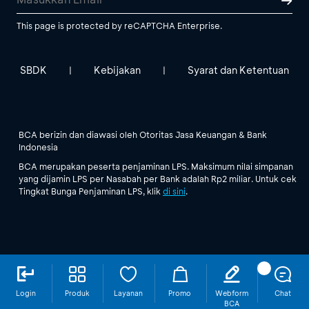
This page is protected by reCAPTCHA Enterprise.
SBDK
Kebijakan
Syarat dan Ketentuan
|
|
BCA berizin dan diawasi oleh Otoritas Jasa Keuangan & Bank
Indonesia
BCA merupakan peserta penjaminan LPS. Maksimum nilai simpanan
yang dijamin LPS per Nasabah per Bank adalah Rp2 miliar. Untuk cek
Tingkat Bunga Penjaminan LPS, klik
di sini
.
Login
Produk
Layanan
Promo
Webform
Chat
BCA