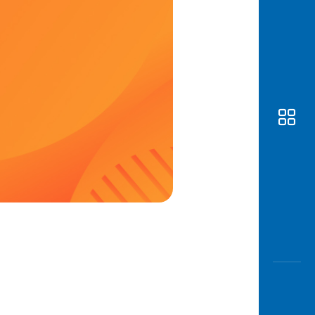
Awas
Modus
Buka
Rekeni
Tahapa
Edukati