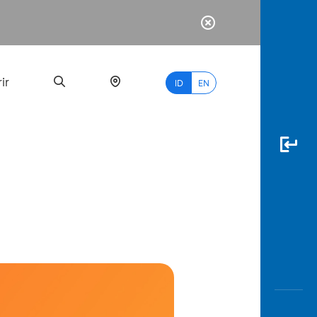
ir
ID
EN
PALING
BANYAK
DICARI
myBCA
Paylate