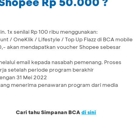
Shopee Rp 50.000 ?
min. 1x senilai Rp 100 ribu menggunakan:
nt / OneKlik / Lifestyle / Top Up Flazz di BCA mobile
00,- akan mendapatkan voucher Shopee sebesar
melalui email kepada nasabah pemenang. Proses
erja setelah periode program berakhir
engan 31 Mei 2022
 yang menerima penawaran program dari media
Cari tahu Simpanan BCA
di sini