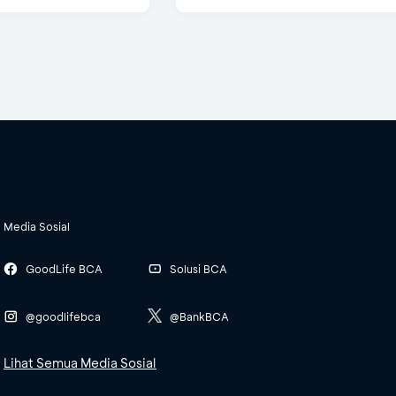
Media Sosial
GoodLife BCA
Solusi BCA
@goodlifebca
@BankBCA
Lihat Semua Media Sosial