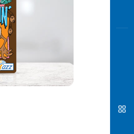
Awas
Modus
Buka
Rekeni
Tahapa
Edukati