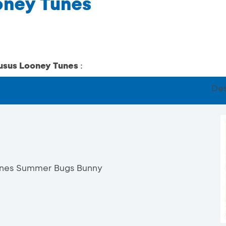
oney Tunes
husus Looney Tunes
:
Des
unes Summer Bugs Bunny