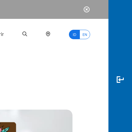
ir
ID
EN
PALING
BANYAK
DICARI
myBCA
Paylate