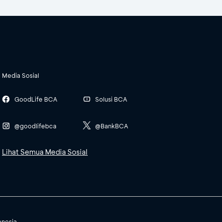
Media Sosial
GoodLife BCA
Solusi BCA
@goodlifebca
@BankBCA
Lihat Semua Media Sosial
onesia