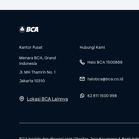
Kantor Pusat
Hubungi Kami
Menara BCA, Grand
Halo BCA 1500888
Indonesia
Jl. MH Thamrin No. 1
halobca@bca.co.id
Jakarta 10310
62 811 1500 998
Lokasi BCA Lainnya
BCA berizin dan diawasi oleh Otoritas Jasa Keuangan & Bank Ind