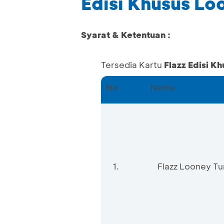
Edisi Khusus Lo
Syarat & Ketentuan :
Tersedia Kartu
Flazz Edisi K
No
Nama
1.
Flazz Looney T