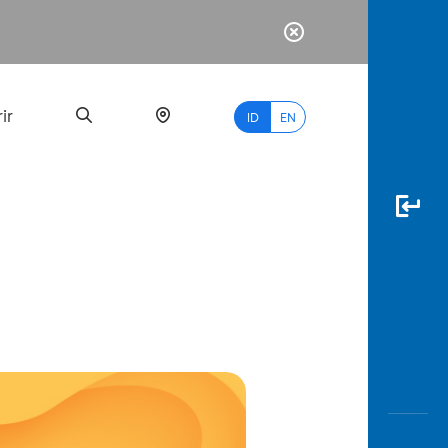
ir
ID
EN
PALING
BANYAK
DICARI
myBCA
Paylate