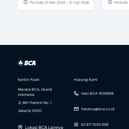
Periode 27 Mar 2025 - 31 Agt 2026
Periode 
Kantor Pusat
Hubungi Kami
Menara BCA, Grand
Halo BCA 1500888
Indonesia
Jl. MH Thamrin No. 1
halobca@bca.co.id
Jakarta 10310
62 811 1500 998
Lokasi BCA Lainnya