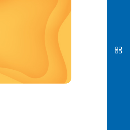
Awas
Modus
Buka
Rekeni
Tahapa
Edukati