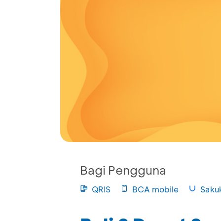
Bagi Pengguna
QRIS
BCA mobile
Saku