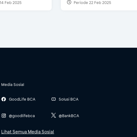
14 Feb 2025
Periode 22 Feb 2025
Media Sosial
GoodLife BCA
Solusi BCA
@goodlifebca
@BankBCA
Lihat Semua Media Sosial