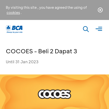
By visiting this site , you have agreed the using of
cookies
.
COCOES - Beli 2 Dapat 3
Until 31 Jan 2023