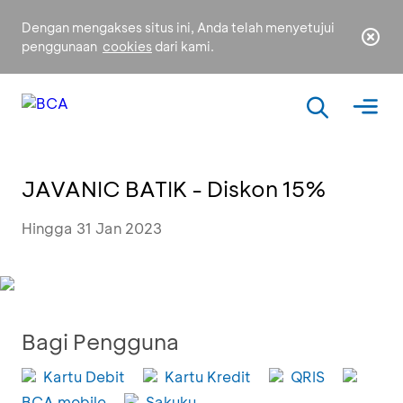
Dengan mengakses situs ini, Anda telah menyetujui
penggunaan
cookies
dari kami.
JAVANIC BATIK - Diskon 15%
Hingga 31 Jan 2023
Bagi Pengguna
Kartu Debit
Kartu Kredit
QRIS
BCA mobile
Sakuku