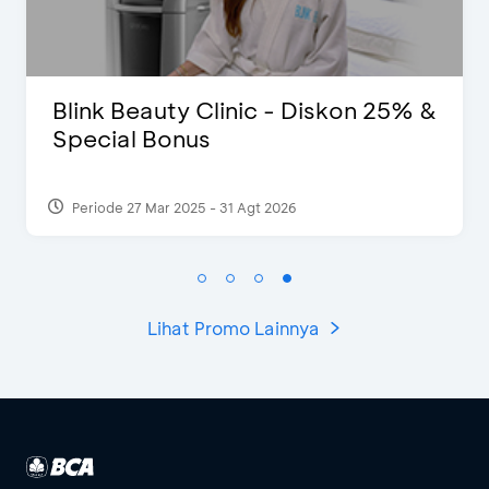
link Beauty Clinic - Diskon 25% &
Pom
pecial Bonus
Periode 27 Mar 2025 - 31 Agt 2026
Per
Lihat Promo Lainnya