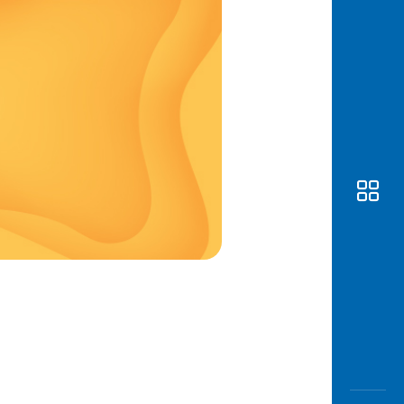
Awas
Modus
Buka
Rekeni
Tahapa
Edukati