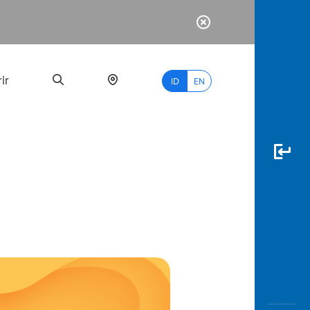
ir
ID
EN
PALING
BANYAK
DICARI
myBCA
Paylate