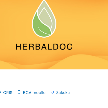
QRIS
BCA mobile
Sakuku