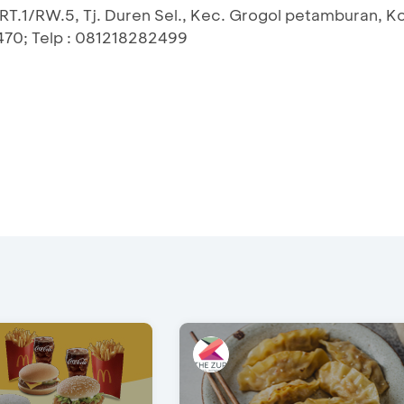
RT.1/RW.5, Tj. Duren Sel., Kec. Grogol petamburan, Ko
470; Telp : 081218282499