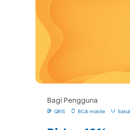
Bagi Pengguna
QRIS
BCA mobile
Saku