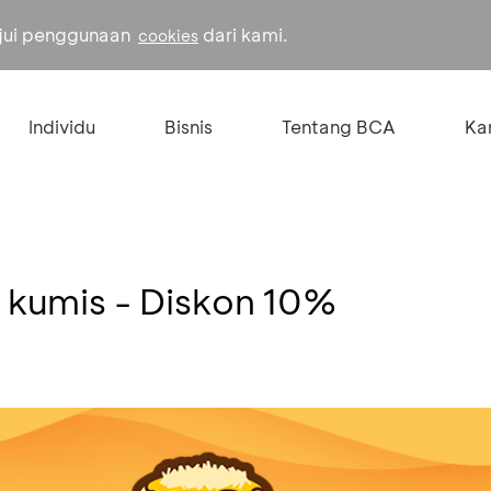
ujui penggunaan
dari kami.
cookies
Individu
Bisnis
Tentang BCA
Kar
 kumis - Diskon 10%