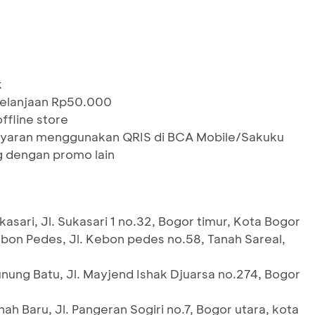
k
belanjaan Rp50.000
ffline store
yaran menggunakan QRIS di BCA Mobile/Sakuku
g dengan promo lain
asari, Jl. Sukasari 1 no.32, Bogor timur, Kota Bogor
bon Pedes, Jl. Kebon pedes no.58, Tanah Sareal,
nung Batu, Jl. Mayjend Ishak Djuarsa no.274, Bogor
ah Baru, Jl. Pangeran Sogiri no.7, Bogor utara, kota