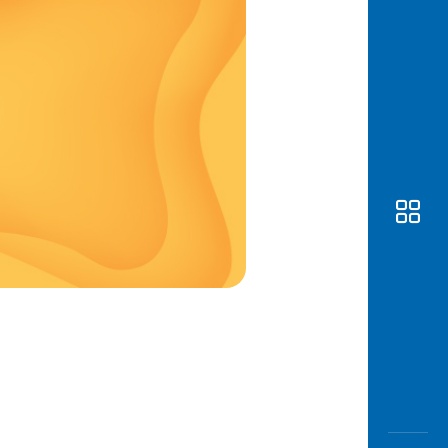
Awas
Modus
Buka
Rekeni
Tahapa
Edukati