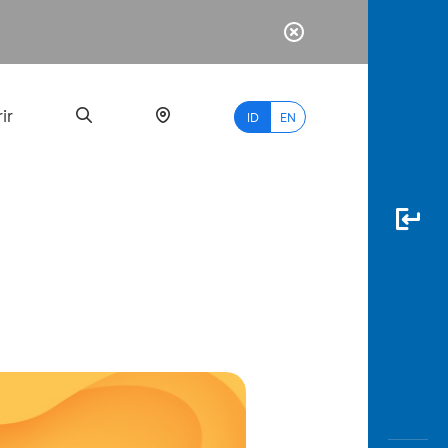
ir
ID
EN
PALING
BANYAK
DICARI
myBCA
Paylate