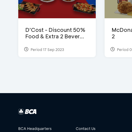
D’Cost - Discount 50%
McDonal
Food & Extra 2 Bever...
2
Period 17 Sep 2023
Period 0
BCA Headquarters
Contact Us