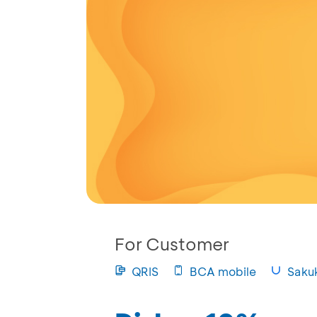
For Customer
QRIS
BCA mobile
Saku