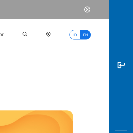
er
ID
EN
Most
Popular
Search
myBCA
Paylate