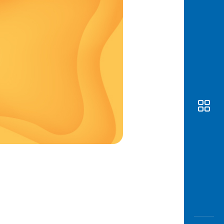
Awas
Modus
Open
Saving
Accoun
Edukati