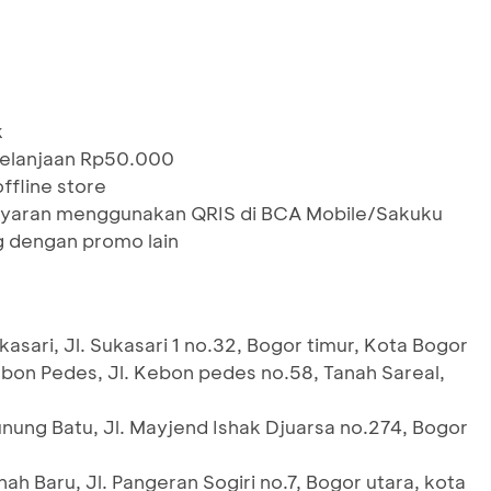
k
belanjaan Rp50.000
ffline store
yaran menggunakan QRIS di BCA Mobile/Sakuku
g dengan promo lain
asari, Jl. Sukasari 1 no.32, Bogor timur, Kota Bogor
bon Pedes, Jl. Kebon pedes no.58, Tanah Sareal,
nung Batu, Jl. Mayjend Ishak Djuarsa no.274, Bogor
ah Baru, Jl. Pangeran Sogiri no.7, Bogor utara, kota