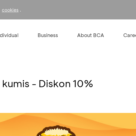
f
.
cookies
ndividual
Business
About BCA
Care
 kumis - Diskon 10%