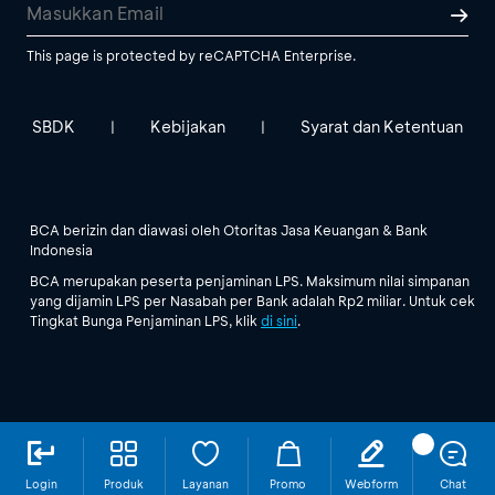
This page is protected by reCAPTCHA Enterprise.
SBDK
Kebijakan
Syarat dan Ketentuan
|
|
BCA berizin dan diawasi oleh Otoritas Jasa Keuangan & Bank
Indonesia
BCA merupakan peserta penjaminan LPS. Maksimum nilai simpanan
yang dijamin LPS per Nasabah per Bank adalah Rp2 miliar. Untuk cek
Tingkat Bunga Penjaminan LPS, klik
di sini
.
Login
Produk
Layanan
Promo
Webform
Chat