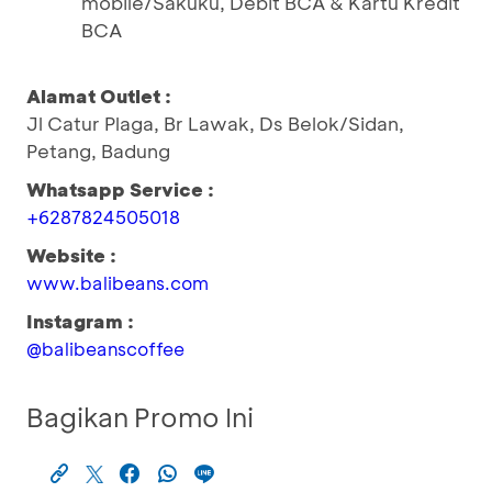
mobile/Sakuku, Debit BCA & Kartu Kredit
BCA
Alamat Outlet :
Jl Catur Plaga, Br Lawak, Ds Belok/Sidan,
Petang, Badung
Whatsapp Service :
+6287824505018
Website :
www.balibeans.com
Instagram :
@balibeanscoffee
Bagikan Promo Ini