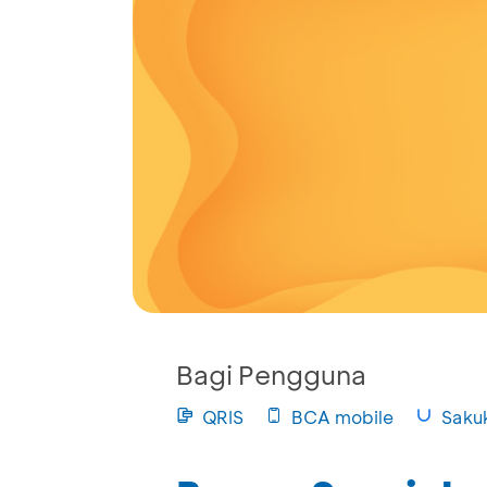
Bagi Pengguna
QRIS
BCA mobile
Saku