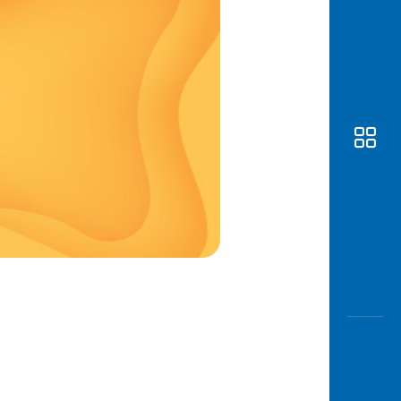
Awas
Modus
Buka
Rekeni
Tahapa
Edukati