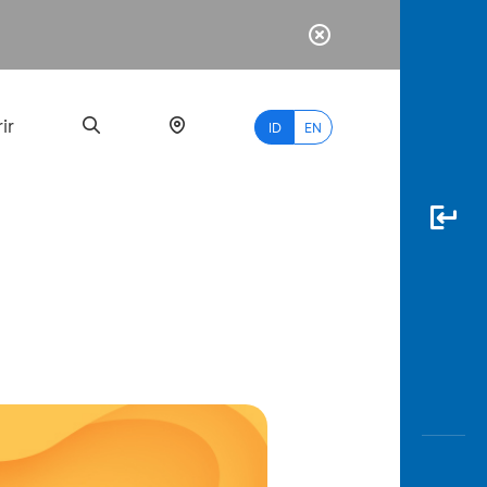
ir
ID
EN
PALING
BANYAK
DICARI
myBCA
Paylate