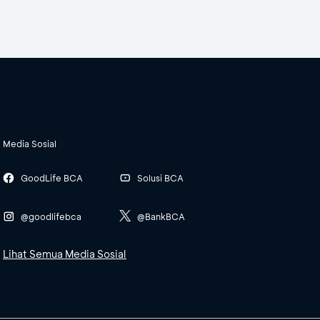
Media Sosial
GoodLife BCA
Solusi BCA
@goodlifebca
@BankBCA
Lihat Semua Media Sosial