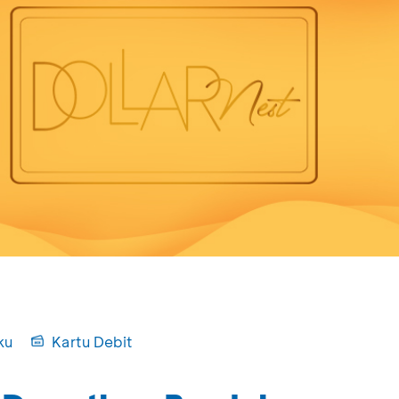
ku
Kartu Debit